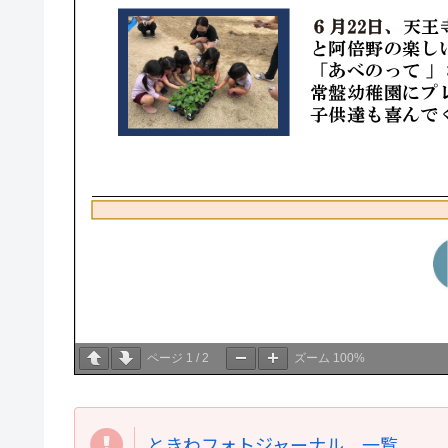
ページ
1
/
2
ズーム
100%
ときわフォトジャーナル 一覧