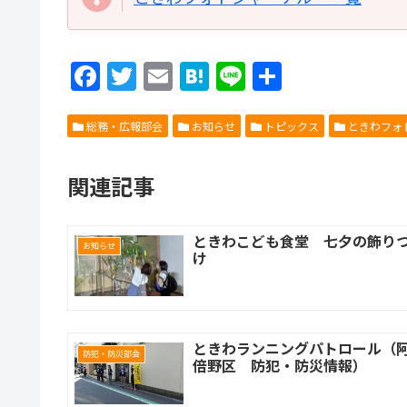
F
T
E
H
Li
共
a
w
m
at
n
有
c
itt
ai
e
e
総務・広報部会
お知らせ
トピックス
ときわフォ
e
er
l
n
関連記事
b
a
o
o
ときわこども食堂 七夕の飾り
お知らせ
け
k
ときわランニングパトロール（
防犯・防災部会
倍野区 防犯・防災情報）