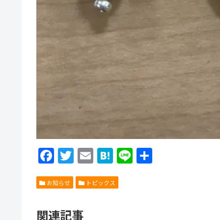
F
T
E
H
Li
共
a
w
m
at
n
有
c
itt
ai
e
e
お知らせ
トピックス
e
er
l
n
関連記事
b
a